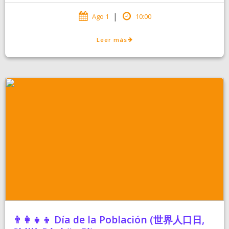
|
Ago 1
10:00
Leer más
👨‍👩‍👧‍👦 Día de la Población (世界人口日,