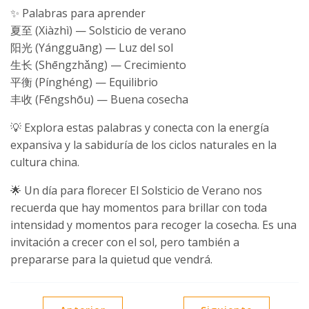
✨ Palabras para aprender
夏至 (Xiàzhì) — Solsticio de verano
阳光 (Yángguāng) — Luz del sol
生长 (Shēngzhǎng) — Crecimiento
平衡 (Pínghéng) — Equilibrio
丰收 (Fēngshōu) — Buena cosecha
💡 Explora estas palabras y conecta con la energía
expansiva y la sabiduría de los ciclos naturales en la
cultura china.
🌟 Un día para florecer El Solsticio de Verano nos
recuerda que hay momentos para brillar con toda
intensidad y momentos para recoger la cosecha. Es una
invitación a crecer con el sol, pero también a
prepararse para la quietud que vendrá.