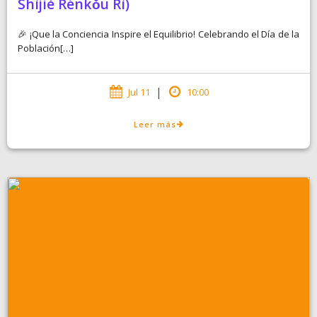
Shìjiè Rénkǒu Rì)
🎉 ¡Que la Conciencia Inspire el Equilibrio! Celebrando el Día de la
Población[…]
|
Jul 11
10:00
Leer más