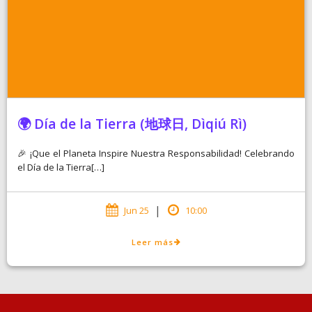
🌍 Día de la Tierra (地球日, Dìqiú Rì)
🎉 ¡Que el Planeta Inspire Nuestra Responsabilidad! Celebrando
el Día de la Tierra[…]
|
Jun 25
10:00
Leer más