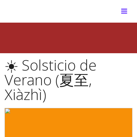
☀️ Solsticio de
Verano (夏至,
Xiàzhì)