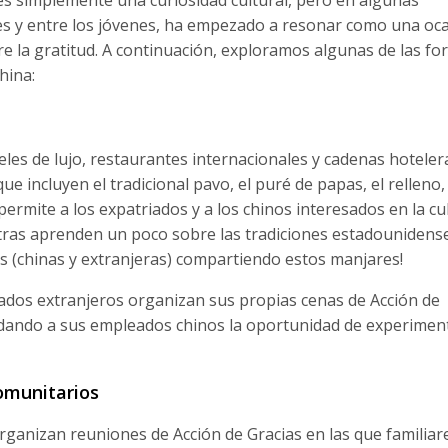
s simplemente una curiosidad cultural, pero en algunas
es y entre los jóvenes, ha empezado a resonar como una oc
e la gratitud. A continuación, exploramos algunas de las f
hina:
eles de lujo, restaurantes internacionales y cadenas hoteler
e incluyen el tradicional pavo, el puré de papas, el relleno, 
permite a los expatriados y a los chinos interesados en la cu
ntras aprenden un poco sobre las tradiciones estadounidense
as (chinas y extranjeras) compartiendo estos manjares!
dos extranjeros organizan sus propias cenas de Acción de
dando a sus empleados chinos la oportunidad de experiment
omunitarios
anizan reuniones de Acción de Gracias en las que familiar