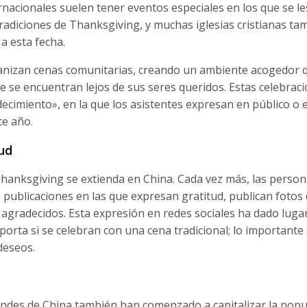
rnacionales suelen tener eventos especiales en los que se le
 tradiciones de Thanksgiving, y muchas iglesias cristianas ta
a esta fecha.
ganizan cenas comunitarias, creando un ambiente acogedor 
e se encuentran lejos de sus seres queridos. Estas celebrac
decimiento», en la que los asistentes expresan en público o 
te año.
tud
 Thanksgiving se extienda en China. Cada vez más, las perso
ublicaciones en las que expresan gratitud, publican fotos 
r agradecidos. Esta expresión en redes sociales ha dado luga
rta si se celebran con una cena tradicional; lo importante 
deseos.
andes de China también han comenzado a capitalizar la popu