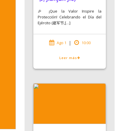
🎉 ¡Que la Valor Inspire la
Protección! Celebrando el Día del
Ejército (建军节,[…]
|
Ago 1
10:00
Leer más