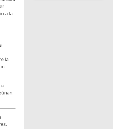
er
o a la
e
e la
 un
na
reúnan,
a
res,