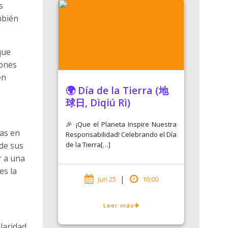
s
mbién
que
iones
en
🌍 Día de la Tierra (地
球日, Dìqiú Rì)
🎉 ¡Que el Planeta Inspire Nuestra
nas en
Responsabilidad! Celebrando el Día
de la Tierra[…]
de sus
r a una
es la
|
Jun 25
10:00
Leer más
laridad