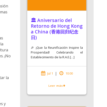
asión
ormas
🏛️ Aniversario del
Retorno de Hong Kong
a China (香港回归纪念
日)
as
la
🎉 ¡Que la Reunificación Inspire la
ltura
Prosperidad! Celebrando el
s. ¡No
Establecimiento de la R.A.E.[…]
|
Jul 1
10:00
ar la
Leer más
es y