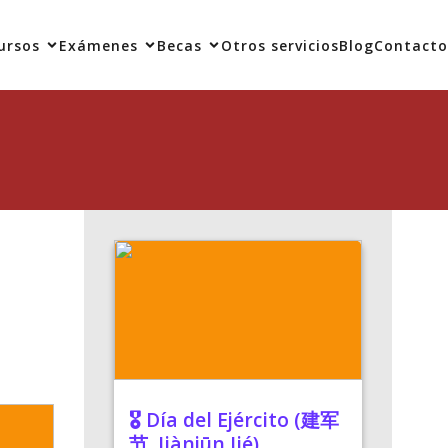
ursos
Exámenes
Becas
Otros servicios
Blog
Contacto
🎖️ Día del Ejército (建军
节, Jiànjūn Jié)