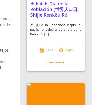
👨‍👩‍👧‍👦 Día de la
Población (世界人口日,
Shìjiè Rénkǒu Rì)
ersonas
cia de
🎉 ¡Que la Conciencia Inspire el
Equilibrio! Celebrando el Día de la
Población[…]
tejos
|
Jul 11
10:00
está
Leer más
l