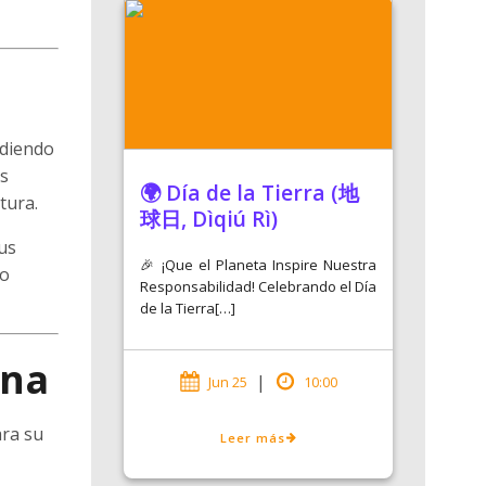
ndiendo
as
🌍 Día de la Tierra (地
tura.
球日, Dìqiú Rì)
us
🎉 ¡Que el Planeta Inspire Nuestra
lo
Responsabilidad! Celebrando el Día
de la Tierra[…]
rna
|
Jun 25
10:00
ara su
Leer más