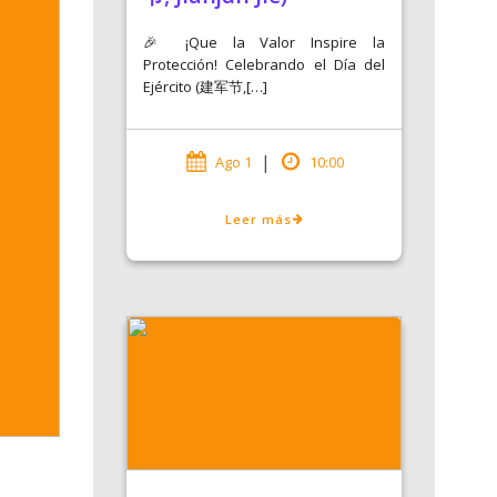
🎉 ¡Que la Valor Inspire la
Protección! Celebrando el Día del
Ejército (建军节,[…]
|
Ago 1
10:00
Leer más