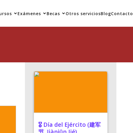
ursos
Exámenes
Becas
Otros servicios
Blog
Contacto
🎖️ Día del Ejército (建军
节, Jiànjūn Jié)