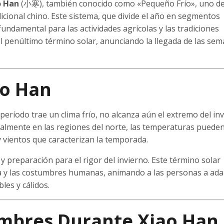
o Han
(小寒), también conocido como «Pequeño Frío», uno de
dicional chino. Este sistema, que divide el año en segmentos
fundamental para las actividades agrícolas y las tradiciones
el penúltimo término solar, anunciando la llegada de las se
ao Han
eríodo trae un clima frío, no alcanza aún el extremo del inv
almente en las regiones del norte, las temperaturas puede
y vientos que caracterizan la temporada.
y preparación para el rigor del invierno. Este término solar
za y las costumbres humanas, animando a las personas a ada
les y cálidos.
umbres Durante Xiao Han