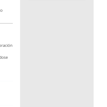
co
bración
ndose