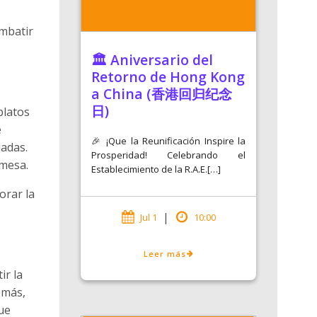
ombatir
🏛️ Aniversario del
Retorno de Hong Kong
a China (香港回归纪念
日)
platos
e
🎉 ¡Que la Reunificación Inspire la
iadas.
Prosperidad! Celebrando el
 mesa.
Establecimiento de la R.A.E.[…]
orar la
|
Jul 1
10:00
Leer más
ir la
emás,
que