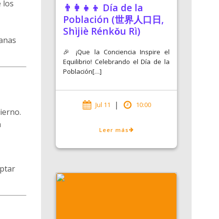
 los
👨‍👩‍👧‍👦 Día de la
Población (世界人口日,
Shìjiè Rénkǒu Rì)
manas
🎉 ¡Que la Conciencia Inspire el
Equilibrio! Celebrando el Día de la
Población[…]
|
Jul 11
10:00
ierno.
n
Leer más
ptar