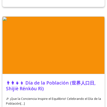
👨‍👩‍👧‍👦 Día de la Población (世界人口日,
Shìjiè Rénkǒu Rì)
🎉 ¡Que la Conciencia Inspire el Equilibrio! Celebrando el Día de la
Población[…]