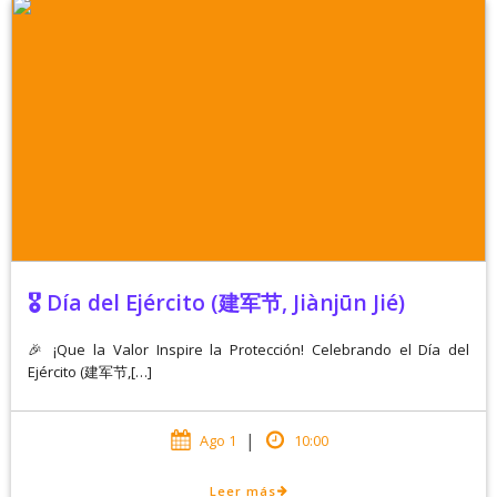
🎖️ Día del Ejército (建军节, Jiànjūn Jié)
🎉 ¡Que la Valor Inspire la Protección! Celebrando el Día del
Ejército (建军节,[…]
|
Ago 1
10:00
Leer más